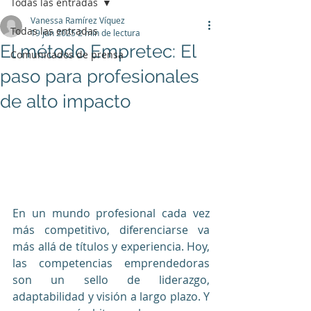
Todas las entradas
Vanessa Ramírez Víquez
Todas las entradas
19 jun 2025
2 min de lectura
El método Empretec: El
Comunicados de prensa
paso para profesionales
de alto impacto
En un mundo profesional cada vez 
más competitivo, diferenciarse va 
más allá de títulos y experiencia. Hoy, 
las competencias emprendedoras 
son un sello de liderazgo, 
adaptabilidad y visión a largo plazo. Y 