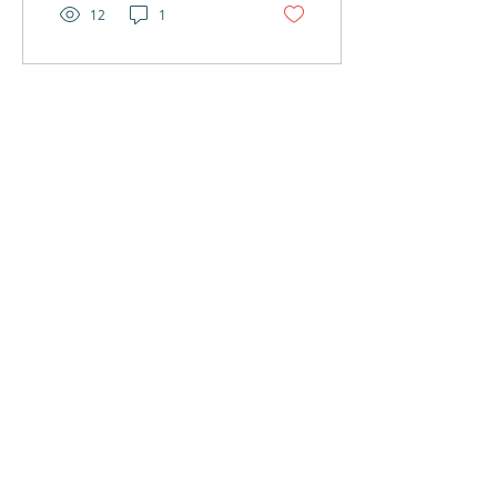
12
1
Centro acreditado:
Centro Latinoamericano de Innovación
y Emprendimiento (CELIEM)
La Paulina, Montes de Oca. San José,
Costa Rica
E-mail:
celiem@celiem.org
Tel:
+506 4000.2985