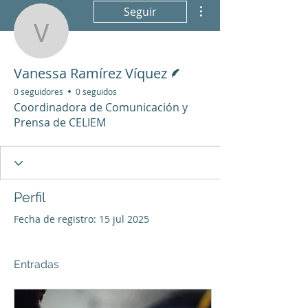
Más acciones
Seguir
Vanessa Ramírez Víque
Escritor
Vanessa Ramírez Víquez
0 seguidores
0 seguidos
Coordinadora de Comunicación y
Prensa de CELIEM
Perfil
Fecha de registro: 15 jul 2025
Entradas