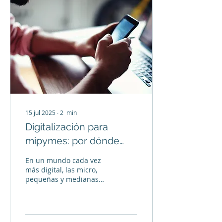
15 jul 2025
∙
2
min
Digitalización para
mipymes: por dónde
empezar sin
En un mundo cada vez
presupuesto elevado.
más digital, las micro,
pequeñas y medianas
empresas (mipymes)
enfrentan el reto de
adaptarse para seguir
siendo...