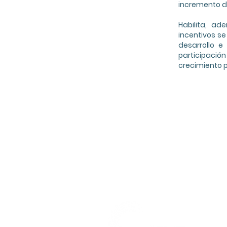
incremento de
Habilita, a
incentivos s
desarrollo e
participaci
crecimiento p