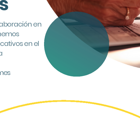
s
laboración en
 hemos
cativos en el
a
ymes