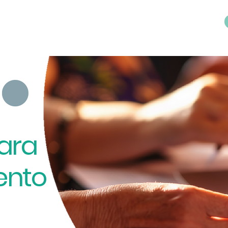
Iniciar sesión
Empretec
Fondo Impacto
Observatorio
Asesoría en políti
para
ento