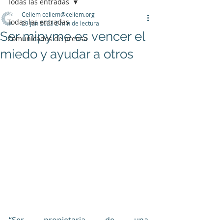
Todas las entradas
Celiem celiem@celiem.org
Todas las entradas
29 jun 2023
2 min de lectura
Ser mipyme es vencer el
Comunicados de prensa
miedo y ayudar a otros